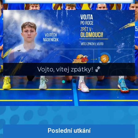
Vojto, vítej zpátky! 🏀
Poslední utkání