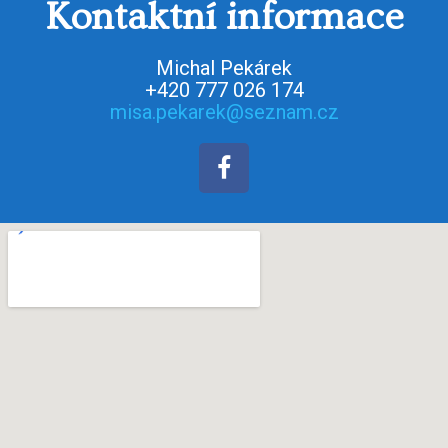
Kontaktní informace
Michal Pekárek
+420 777 026 174
misa.pekarek@seznam.cz
F
a
c
e
b
o
o
k