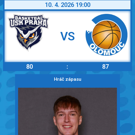
10. 4. 2026 19:00
VS
80
:
87
Hráč zápasu